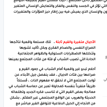
جيلي المنظور داخل المجتمع ، حيث تتشكل القيم بطبيعة الدوافع
التي تؤثر في الجسد والنفس والفكر والتعايش الإنساني المتغير
لكون والإنسان الذي يعيش فيه بين إطار حيز المؤثرات والمتغيرات
الأجيال متغيرة والقيم ثابتة
، تلك مسلمة واقعية نتائجها
الصراع النفسي والصدام الفكري وبكل تأكيد تشوبها
وتتخللها الاضطرابات السلوكية والظواهر الاجتماعية
ع
الحادة التي تصيب الشباب أو فئة من فئات المجتمع بعينها
أحلام تبدو غير واقعية أمام الشباب في جمود القيم و
صراعها بين فئات الاجيال ، فقد ينفصل جيل الأبناء عن
ي
ثوابت المجتمع التي لا تحقق له مفهوم الذات ، مُسلكاً
طريقاً منفرداً بنفسه كمحاولة تعبر عن حماسة الشباب في
معالجة بعض القيم التي لا تناسب فكره الجديد وتطلعاته
الحديثة والهروب عن الواقع المجتمعي غير الملائم ، بشكل
من الاتجاه إلي الحيل الدفاعية للتوافق الغير مباشر مع