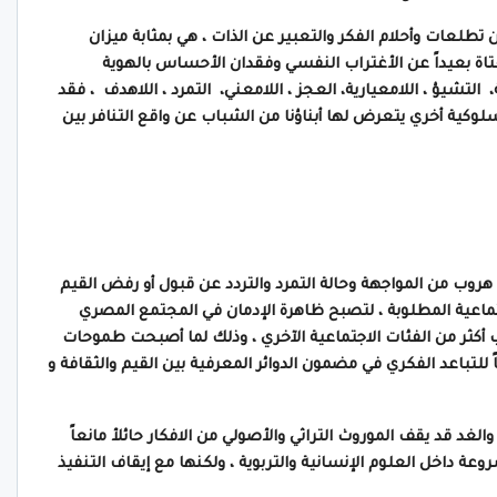
 تطلعات وأحلام الفكر والتعبير عن الذات ، هي بمثابة ميزان
تاة بعيداً عن الأغتراب النفسي وفقدان الأحساس بالهوية
لتشيؤ ، اللامعيارية، العجز ، اللامعني، التمرد ، اللاهدف ، فقد
وكية أخري يتعرض لها أبناؤنا من الشباب عن واقع التنافر بين
هروب من المواجهة وحالة التمرد والتردد عن قبول أو رفض القيم
جتماعية المطلوبة ، لتصبح ظاهرة الإدمان في المجتمع المصري
كثر من الفئات الاجتماعية الآخري ، وذلك لما أصبحت طموحات
لتباعد الفكري في مضمون الدوائر المعرفية بين القيم والثقافة و
غد قد يقف الموروث التراثي والأصولي من الافكار حائلأ مانعاً
ة داخل العلوم الإنسانية والتربوية ، ولكنها مع إيقاف التنفيذ