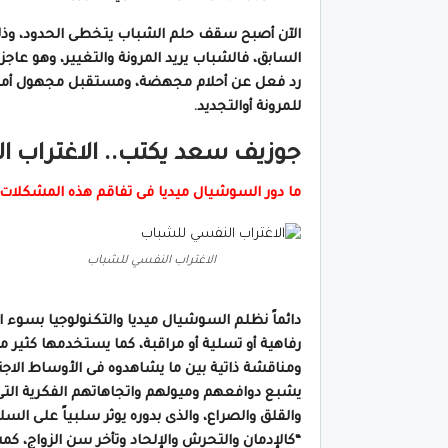
الآن أصبح سقف حلم الشباب يتخطى الحدود، وذلك
السابق، فالشباب يريد المرونة والتغيير، وهو عا
رد فعل عن أحلام مجهضة، ومستقبل مجهول أمام ال
للمرونة أوالتجديد.
جوزيف سعد يكتب.. الاغتراب ا
ما دور السوشيال ميديا فى تفاقم هذه المشكلات
الاغتراب النفسي للشباب
دائماً نظلم السوشيال ميديا والتكنولوجيا بسوء
رفاهية أو تسلية أو مراقبة، كما يستخدمها كثير م
ومناقشة ذاتية بين ما يشاهدوه فى الأوساط الاجت
يشبع دوافعهم وميولهم واتجاهاتهم الفكرية التى
والقلق والصراع، والذى بدوره يوثر سلبياً على ال
“كالإدمان والتحرش والإلحاد وتأخر سن الزواج، ك