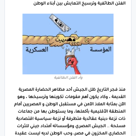
الفتن الطائفية وترسيخ التعايش بين أبناء الوطن
وأد الفتن الطائفية
منذ فجر التاريخ ظل الجيش أحد مظاهر الحضارة المصرية
القديمة ، وكاد يكون أهم مقومات تكوينها وترسيخها ، وهو
الآن بمثابة الملاذ الآمن في مستقبل الوطن و المصريين أمام
المنطقة الأقليمية بأكملها، وما يستوطن بها من جماعات
ذات نزعة دينية عقائدية متطرفة أو نزعة سياسية اقتصادية
مسلحة .. الجيش المصري ومؤسساته أمتداد جيني للثرات
الحضاري المخزون في مصر، وحب الوطن لديه ليست عقيدة