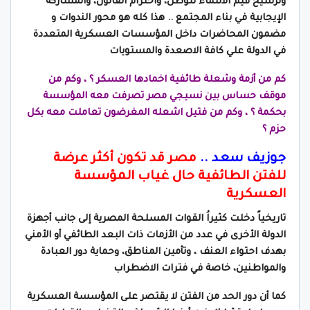
وترسيخ قيم الانتماء للوطن، واحترام القانون، والمشاركة
الإيجابية في بناء المجتمع .. هذا كله هو محور الندوات و
مضمون المحاضرات داخل المؤسسات العسكرية المتعددة
في
الدولة علي كافة الاصعدة والمستويات
كم من أزمة وشعلة طائفية اخمادها العسكر ؟ ، وكم من
موقف حساس بين نسيجي مصر تصرفت معه المؤسسة
بحكمة ؟ ، وكم من فتيل اشعله المغرضون تعاملت معه بكل
حزم ؟
جوزيف سعد ..
مصر قد تكون أكثر عرضة
للفتن الطائفية حال غياب المؤسسة
العسكرية
تاريخياً دخلت كثيراُ القوات المسلحة المصرية إلى جانب أجهزة
الدولة الأخرى في عدد من الأزمات ذات البعد الطائفي أو الأمني
بهدف احتواء العنف ، وتأمين المناطق، وحماية دور العبادة
والمواطنين، خاصة في فترات الاضطراب
كما أن دور الحد من الفتن لا يقتصر على المؤسسة العسكرية