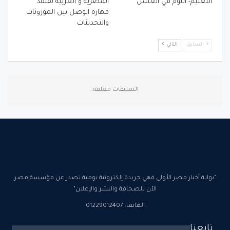
التعليم- النوم في العسل
المصرية و العربية تفتقد
مهارة الوصل بين الموروثات
والتحديثات
السابق
التالي
التعليقات مغلقة.
"بوابة أخبار مصر الأولى فهي جريدة إلكترونية يومية تصدر عن مؤسسة مصر
الآن للصحافة والنشر والإعلان"
الهاتف: 01229012407
تابعنا