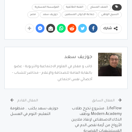
العنف المسلح
الفتنة الطائفية
المؤسسة العسكرية
النسيج الوطني
جماعة الإخوان المسلمين
جوزيف سعد
مصر
شارك
جوزيف سعد
كاتب و مفكر في العلوم الاجتماعية والتربوية - عضو
بالنقابة العامة للصحافة والإعلام - محاضر للشباب -
أخصائي نفس اجتماعي
المقال السابق
المقال القادم
LifeFlow.. مشروع تخرج طلاب
جوزيف سعد يكتب .. منظومة
Modern Academy يوظّف
التعليم- النوم في العسل
الذكاء الاصطناعي لإنقاذ ملايين
الأرواح من أزمة نقص الدم في
المستشفيات المصرية