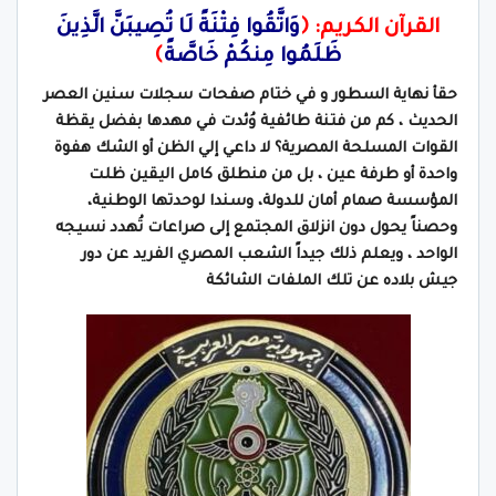
القرآن الكريم: ﴿
وَاتَّقُوا فِتْنَةً لَا تُصِيبَنَّ الَّذِينَ
ظَلَمُوا مِنكُمْ خَاصَّةً
﴾
حقأ نهاية السطور و في ختام صفحات سجلات سنين العصر
الحديث ، كم من فتنة طائفية وُئدت في مهدها بفضل يقظة
القوات المسلحة المصرية؟ لا داعي إلي الظن أو الشك هفوة
واحدة أو طرفة عين ، بل من منطلق كامل اليقين ظلت
المؤسسة صمام أمان للدولة، وسندا لوحدتها الوطنية،
وحصناً يحول دون انزلاق المجتمع إلى صراعات تُهدد نسيجه
الواحد ، ويعلم ذلك جيداً الشعب المصري الفريد عن دور
جيش بلاده عن تلك الملفات الشائكة