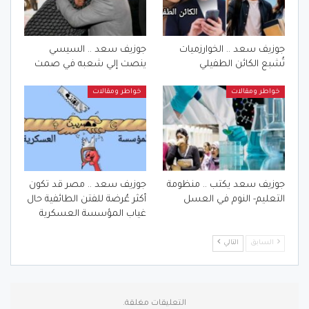
جوزيف سعد .. الخوارزميات
جوزيف سعد .. السيسي
تُشبع الكائن الطفيلي
ينصت إلي شعبه في صمت
خواطر ومقالات
خواطر ومقالات
جوزيف سعد يكتب .. منظومة
جوزيف سعد .. مصر قد تكون
التعليم- النوم في العسل
أكثر عُرضة للفتن الطائفية حال
غياب المؤسسة العسكرية
السابق
التالي
التعليقات مغلقة.