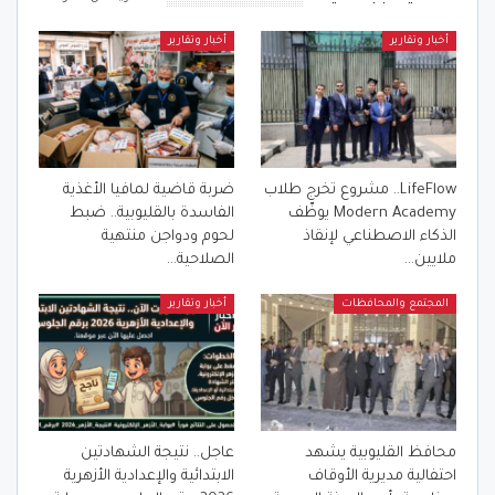
أخبار وتقارير
أخبار وتقارير
LifeFlow.. مشروع تخرج طلاب
ضربة قاضية لمافيا الأغذية
Modern Academy يوظّف
الفاسدة بالقليوبية.. ضبط
الذكاء الاصطناعي لإنقاذ
لحوم ودواجن منتهية
ملايين…
الصلاحية…
المجتمع والمحافظات
أخبار وتقارير
محافظ القليوبية يشهد
عاجل.. نتيجة الشهادتين
احتفالية مديرية الأوقاف
الابتدائية والإعدادية الأزهرية