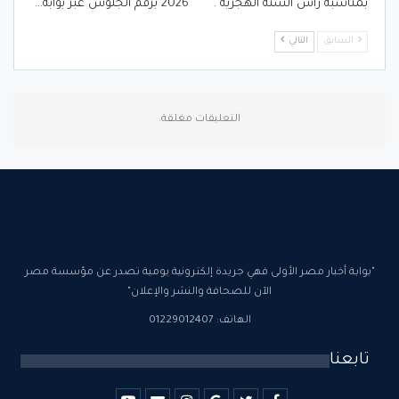
بمناسبة رأس السنة الهجرية .
2026 برقم الجلوس عبر بوابة…
السابق
التالي
التعليقات مغلقة.
"بوابة أخبار مصر الأولى فهي جريدة إلكترونية يومية تصدر عن مؤسسة مصر
الآن للصحافة والنشر والإعلان"
الهاتف: 01229012407
تابعنا