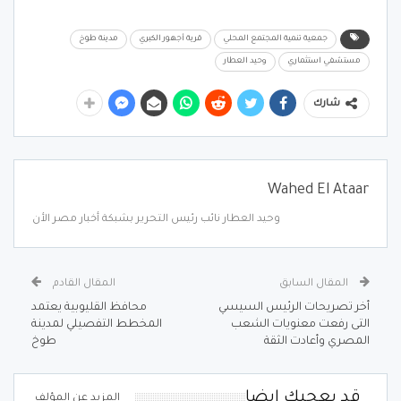
جمعية تنمية المجتمع المحلي
قرية أجهور الكبري
مدينة طوخ
مستشفي استثماري
وحيد العطار
شارك
Wahed El Ataar
وحيد العطار نائب رئيس التحرير بشبكة أخبار مصر الأن
المقال السابق
المقال القادم
أخر تصريحات الرئيس السيسي
محافظ القليوبية يعتمد
التى رفعت معنويات الشعب
المخطط التفصيلي لمدينة
المصري وأعادت الثقة
طوخ
قد يعجبك ايضا
المزيد عن المؤلف