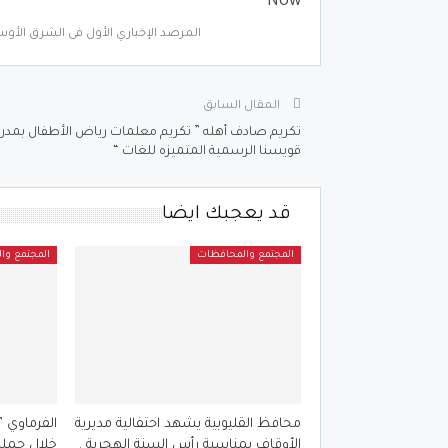
Now
المرصد الإخباري الأول فى الشرق الأوس
المقال السابق
تكريم صادف أهله ” تكريم معلمات رياض الأطفال بمد
قويسنا الرسمية المتميزه للغات “
قد يعجبك ايضا
المجتمع والمحافظات
المجتمع وا
محافظ القليوبية يشهد احتفالية مديرية
الأوقاف بمناسبة رأس السنة الهجرية .
خلال حملة