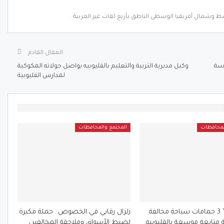
ط وشمال أفريقيا الوسطى الناطق بأربع لغات غير العربية .
المقال القادم
رسة
وكيل مديرية التربية والتعليم بالقليوبيه يواصل جولاته المكوكية
لمدارس القليوبية
لمحافظات
المجتمع والمحافظات
الفرماوي ” 3 حمامات سباحة مخالفة
زلزال رقابي في الخصوص.. حملة مكبرة
 متابعة موسعة بالقليوبيه.
لضبط الأسواق وملاحقة المخالفين