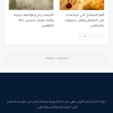
أهم النصائح التي تساعدك
الأرصاد:رياح وعواصف ترابيه
على الصيام وتقلل شعورك
واليك موعد تحسن حاله
بالعطش
الطقس
السابق
التالي
التعليقات مغلقة.
"بوابة أخبار مصر الأولى فهي جريدة إلكترونية يومية تصدر عن مؤسسة مصر
الآن للصحافة والنشر والإعلان"