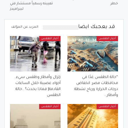
خطر
تعيينه رسمياً مستشار فني
لبيراميدز
قد يعجبك ايضا
المزيد عن المؤلف
أخبار الطقس
أخبار الطقس
“حالة الطقس غدًا في
زلزال وأمطار وطقس سيء..
محافظات مصر: انخفاض
أجواء عصيبة خلال الساعات
درجات الحرارة ورياح نشطة
القادمة| فماذا يحدث؟ ..حالة
وأمطار…
الطقس
أخبار الطقس
أخبار الطقس