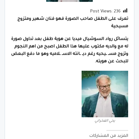
Post Views:
236
تعرف على الطفل صاحب الصورة فهو فنان شهير ومتزوج
مسيحية
يتسائل رواد السوشيال ميديا عن هوية طفل بعد تداول صورة
له مع والديه مكتوب عليها هذا الطفل اصبح من اهم النجوم
وتزوج مسـ ـيحيه رغم ديـ ـانته الاسـ ـلاميه وهو ما دفع البعض
للبحث عن هويته.
يحي الفخراني
المزيد من المشاركات