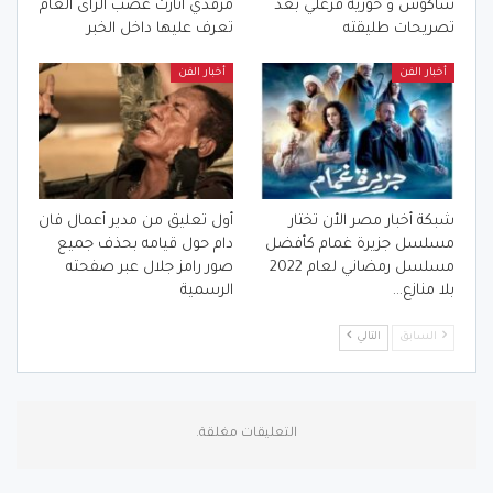
شاكوش و حورية فرغلي بعد
مرقدي أثارت غضب الرأى العام
تصريحات طليقته
تعرف عليها داخل الخبر
أخبار الفن
أخبار الفن
شبكة أخبار مصر الأن تختار
أول تعليق من مدير أعمال فان
مسلسل جزيرة غمام كأفضل
دام حول قيامه بحذف جميع
مسلسل رمضاني لعام 2022
صور رامز جلال عبر صفحته
بلا منازع…
الرسمية
السابق
التالي
التعليقات مغلقة.