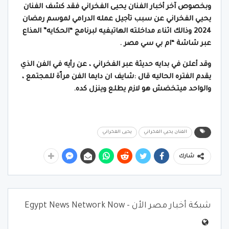
وبخصوص آخر أخبار الفنان يحيى الفخراني فقد كشف الفنان
يحيي الفخراني عن سبب تأجيل عمله الدرامي لموسم رمضان
2024 وذالك اثناء مداخلته الهاتيفيه لبرنامج “الحكايه” المذاع
عبر شاشة “ام بي سي مصر­ .
وقد أعلن في بدايه حديثة عبر الفخراني ، عن رأيه في الفن الذي
يقدم الفتره الحاليه قال :شايف ان دايما الفن مراّة للمجتمع ،
والواحد ميتخضش هو لازم يطلع وينزل كده.
الفنان يحيي الفخراني
يحيى الفخراني
شارك
شبكة أخبار مصر الأن - Egypt News Network Now