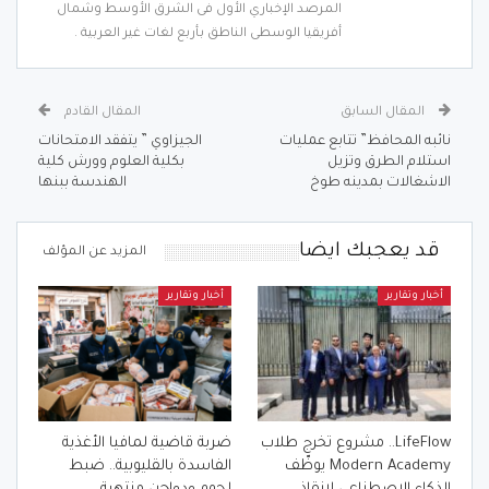
المرصد الإخباري الأول فى الشرق الأوسط وشمال
أفريقيا الوسطى الناطق بأربع لغات غير العربية .
المقال السابق
المقال القادم
نائبه المحافظ” تتابع عمليات
الجيزاوي ” يتفقد الامتحانات
استلام الطرق وتزيل
بكلية العلوم وورش كلية
الاشغالات بمدينه طوخ
الهندسة ببنها
قد يعجبك ايضا
المزيد عن المؤلف
أخبار وتقارير
أخبار وتقارير
LifeFlow.. مشروع تخرج طلاب
ضربة قاضية لمافيا الأغذية
Modern Academy يوظّف
الفاسدة بالقليوبية.. ضبط