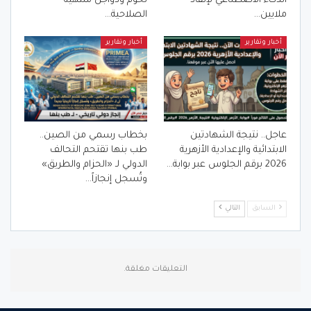
الذكاء الاصطناعي لإنقاذ
لحوم ودواجن منتهية
ملايين…
الصلاحية…
أخبار وتقارير
أخبار وتقارير
عاجل.. نتيجة الشهادتين
بخطاب رسمي من الصين..
الابتدائية والإعدادية الأزهرية
طب بنها تقتحم التحالف
2026 برقم الجلوس عبر بوابة…
الدولي لـ «الحزام والطريق»
وتُسجل إنجازاً…
السابق
التالي
التعليقات مغلقة.