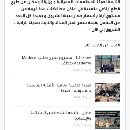
التابعة لهيئة المجتمعات العمرانية و وزارة الإسكان
عن طرح
قطع أراضي متعددة في أماكن محافظات عدة قريبة من
مستوي أرقام أسعار جهاز مدينة الشروق و بعيدة كل البعد
عن البخس بقيمة سعر المتر السائد والثابت بمدينة الرابية –
الشروق إلي الآن !
المزيد من المشاركات
LifeFlow.. مشروع تخرج طلاب Modern
Academy يوظّف…
يونيو 27, 2026
ضربة قاضية لمافيا الأغذية الفاسدة
بالقليوبية.. ضبط…
يونيو 17, 2026
عاجل.. نتيجة الشهادتين الابتدائية
والإعدادية…
يونيو 15, 2026