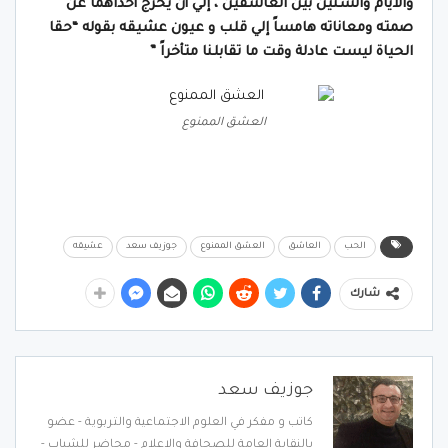
والأيام والسنين بين العاشقين ، إلي أن يخرج أحداهما عن
صمته ومعاناته هامساً إلي قلب و عيون عشيقه بقوله
“
حقا
الحياة ليست عادلة وقت ما تقابلنا متأخراً ”
العشق الممنوع
الحب
العاشق
العشق الممنوع
جوزيف سعد
عشيقه
شارك
جوزيف سعد
كاتب و مفكر في العلوم الاجتماعية والتربوية - عضو
بالنقابة العامة للصحافة والإعلام - محاضر للشباب -