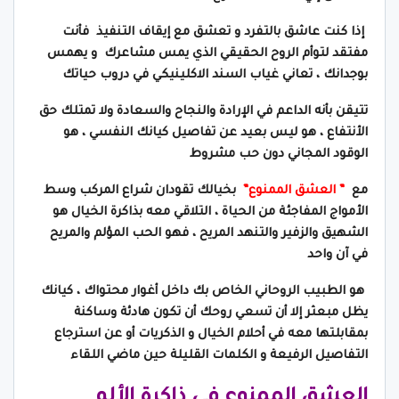
إذا كنت عاشق بالتفرد و تعشق مع إيقاف التنفيذ فأنت
مفتقد لتوأم الروح الحقيقي الذي يمس مشاعرك و يهمس
بوجدانك ، تعاني غياب السند الاكلينيكي في دروب حياتك
تتيقن بأنه الداعم في الإرادة والنجاح والسعادة ولا تمتلك حق
الأنتفاع ، هو ليس بعيد عن تفاصيل كيانك النفسي ، هو
الوقود المجاني دون حب مشروط
مع
” العشق الممنوع”
بخيالك تقودان شراع المركب وسط
الأمواج المفاجئة من الحياة ، التلاقي معه بذاكرة الخيال هو
الشهيق والزفير والتنهد المريح ، فهو الحب المؤلم والمريح
في آن واحد
هو الطبيب الروحاني الخاص بك داخل أغوار محتواك ، كيانك
يظل مبعثر إلا أن تسعي روحك أن تكون هادئة وساكنة
بمقابلتها معه في أحلام الخيال و الذكريات أو عن استرجاع
التفاصيل الرفيعة و الكلمات القليلة حين ماضي اللقاء
العشق الممنوع في ذاكرة الألم