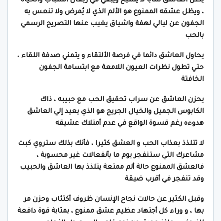
يظل العاشق شاباً لا يشيخ ويبقي في ريعان الشباب والحياة
، ويظل عشقه الممنوع هو الألم الذي
لا يُمرض ولا تنعس به
الجفون عن ليالي لهفة واشياق يغيب عنها التصريح الرسمي
بالحب
يحاول العاشق دائما في فرصة الألتقاء و يتمني صدفة اللقاء ،
حتي تطول نظرات العيون اللامعة مع ابتسامة الجفون
الخافتة
يحزن العاشق عن سراب تحقيق الحب مع حبيبه ، ذاك
الكابوس الجميل والخيال الجريح هو الذي يعيد إلي العاشق
هدوءه رغم قسوة الواقع في عدم أمتلاك عشيقه
لا تتلذذ بعذاب الحب و العشق كثيرا ، فأنك بذلك ستروي كبت
مشاعرك التي ستنفجر يوم ما بأنفعالات غير محسوبة ،
فالعشق الممنوع حالة ألم ممتعة يتلذذ بها العاشق والحبيب
وقد تنفجر في أقرب ضيقة
و
قبل الكثير عن حالات نجاح الإنسان ظروف أكتئاب وحزن مر
بها ، و وراء كل أجتهاد عظيم عشق ممنوع ، بمثابة قوة دافعة