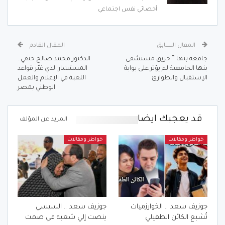
أخصائي نفس اجتماعي
المقال السابق
المقال القادم
جامعة بنها ” حريق مستشفى
الدكتور محمد صالح حنفي..
بنها الجامعية لم يؤثر على بوابة
المستشار الذي غيّر قواعد
الإستقبال والطوارئ
اللعبة في الإعلام والعمل
الوطني بمصر
قد يعجبك ايضا
المزيد عن المؤلف
خواطر ومقالات
خواطر ومقالات
جوزيف سعد .. الخوارزميات
جوزيف سعد .. السيسي
تُشبع الكائن الطفيلي
ينصت إلي شعبه في صمت