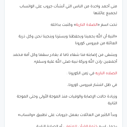
منى أحمد واحدة من الناس التي أنشأت جروب على الواتساب
لجميع عائلتها
تحت اسم «
الصلاة النارية
» وكتبت بداخله:
«النية أن الله يحمينا ويحفظنا ويسترنا وينجينا نحن وكل ذرية
العائلة من فيروس كورونا
ويشفى من إصابته منا شفاء تاما لا يغادر سقما وكل أمه محمد
أجمعين بإذن الله وبركة نبيه صلى الله عليه وسلم».
الصلاه الناريه
في زمن الكورونا :
في ظل انتشار فيروس كورونا،
وزيادة حالات الإصابة والوفيات منذ الموجة الأولى وحتى الموجة
الثانية
وبدأ الكثير من العائلات بعمل جروبات على تطبيق «واتساب»
يحمل اسم
ختمة القرآن للمتوفي
أو الصلاة النارية