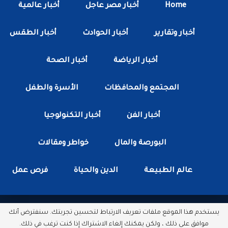
Home
أخبار مصر عاجل
أخبار عالمية
أخبار وتقارير
أخبار الحوادث
أخبار الطقس
أخبار الرياضة
أخبار الصحة
المجتمع والمحافظات
الأسرة والطفل
أخبار الفن
أخبار التكنولوجيا
البورصة والمال
خواطر ومقالات
عالم الطبيعة
الدين والحياة
فرص عمل
يستخدم هذا الموقع ملفات تعريف الارتباط لتحسين تجربتك. سنفترض أنك
جميع الحقوق محفوظة لدى شبكة أخبار مصر الأن.
موافق على ذلك ، ولكن يمكنك إلغاء الاشتراك إذا كنت ترغب في ذلك.
مطور بواسطة :
سكتور وب