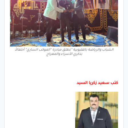
الشباب والرياضة بالقليوبية “تطلق مبادرة “الموكب الساري” أحتفالاً
بذكري الأسراء والمعراج.
كتب سعيد زكريا السيد