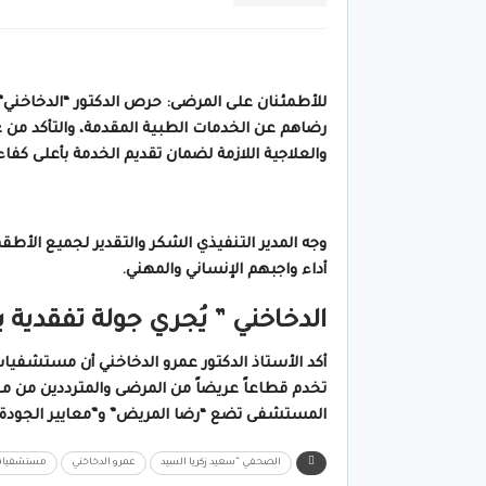
للأطمئنان على المرضى: حرص الدكتور “الدخاخني
رضاهم عن الخدمات الطبية المقدمة، والتأكد من 
والعلاجية اللازمة لضمان تقديم الخدمة بأعلى كفاء
وجه المدير التنفيذي الشكر والتقدير لجميع الأطقم
أداء واجبهم الإنساني والمهني.
الدخاخني ” يُجري جولة تفقدي
أكد الأستاذ الدكتور عمرو الدخاخني أن مستشفيا
تخدم قطاعاً عريضاً من المرضى والمترددين من م
المستشفى تضع “رضا المريض” و”معايير الجودة” ع
الصحفي “سعيد زكريا السيد
عمرو الدخاخني
مستشفيات 