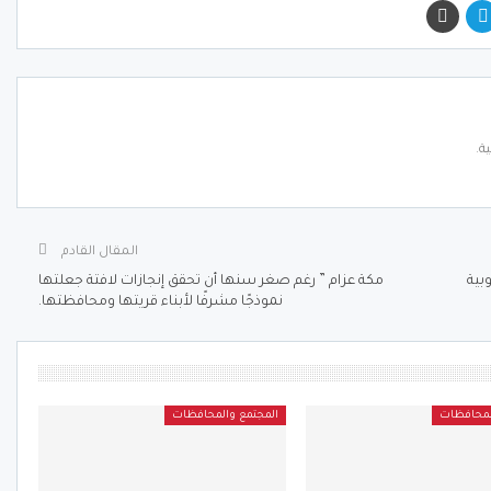
ة.
المقال القادم
بية
مكة عزام ” رغم صغر سنها أن تحقق إنجازات لافتة جعلتها
نموذجًا مشرفًا لأبناء قريتها ومحافظتها.
لمحافظات
المجتمع والمحافظات