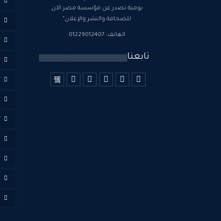
ا
يومية تصدر عن مؤسسة مصر الآن
للصحافة والنشر والإعلان"
أ
الهاتف: 01229012407
أ
تابعنا
أ
أ
أ
أ
أ
أ
ا
ف