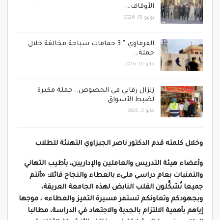
الأوقاف…
يونيو 15, 2026
الفرماوي ” 3 حمامات سباحة مخالفة خلال
حملة…
مايو 19, 2026
زلزال رقابي في الخصوص.. حملة مكبرة
لضبط الأسواق…
مايو 3, 2026
وخلال كلمته قدم الدكتور ناصر الجيزاوي التهنئة للطلاب
وأعضاء هيئة التدريس والعاملين والإداريين، بأطيب التهاني
والتمنيات بعام دراسي مليء بالعطاء والنجاح قائلا: «أنتم
جميعا تُشكِّلون القلب النابض لهذه الجامعة العريقة،
وبجهودكم وتعاونكم تستمر مسيرة التميز والعطاء» ، موجها
إياهم بأهمية الالتزام بالجدية والاجتهاد في الدراسة، مطالبا