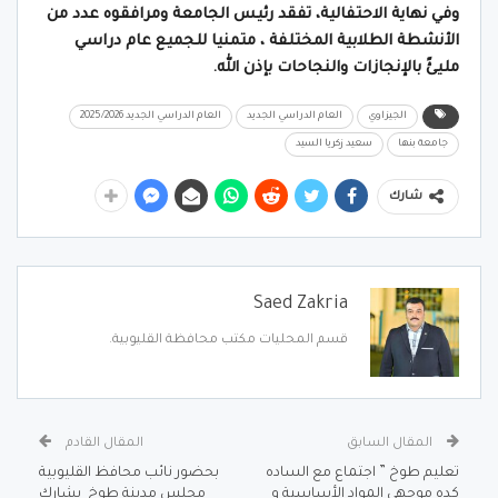
وفي نهاية الاحتفالية، تفقد رئيس الجامعة ومرافقوه عدد من
الأنشطة الطلابية المختلفة ، متمنيا للجميع عام دراسي
مليئً بالإنجازات والنجاحات بإذن الله.
الجيزاوي
العام الدراسي الجديد
العام الدراسي الجديد 2025/2026
جامعة بنها
سعيد زكريا السيد
شارك
Saed Zakria
قسم المحليات مكتب محافظة القليوبية.
المقال السابق
المقال القادم
تعليم طوخ ” اجتماع مع الساده
بحضور نائب محافظ القليوبية
كده موجهي المواد الأساسية و
مجلس مدينة طوخ يشارك