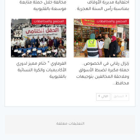
احتفالية مديرية الأوقاف
مخالفة خلال حملة متابعة
بمناسبة رأس السنة الهجرية .
موسعة بالقليوبيه.
المجتمع والمحافظات
المجتمع والمحافظات
زلزال رقابي في الخصوص..
الفرماوي ” ختام مميز لدوري
حملة مكبرة لضبط الأسواق
الأكاديميات والكرة النسائية
وملاحقة المخالفين بتوجيهات
بالقليوبية
محافظ…
السابق
التالي
التعليقات مغلقة.