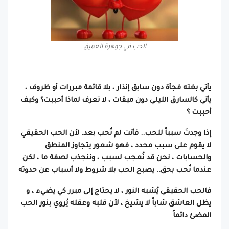
الحب في جوهرة العميق
يأتي بغته فجأة دون سابق إنذار ، بلا قائمة مبررات أو ظروف ،
يأتي كالسارق الليلي دون ميقات ،
لا تعرف لماذا أحببت؟ وكيف
أحببت ؟
إذا وجدتَ سبباً للحب.. فأنت لم تُحب بعد.
لأن الحب الحقيقي
لا يقوم على سبب محدد ،
فهو شعور يتجاوز المنطق
والحسابات ،
نحن قد نُعجب لسبب ، وننجذب لصفة ما ،
لكن
عندما نُحب بحق.. يصبح الحب بلا شروط ولا أسباب عن حدوثه
فالحب الحقيقي يُشبه النور ، لا يحتاج إلى مبرر كي يضيء ، و
يظل العاشق شاباً لا يشيخ ، لأن قلبه وعقله يُروي بنور الحب
المضئ دائماً