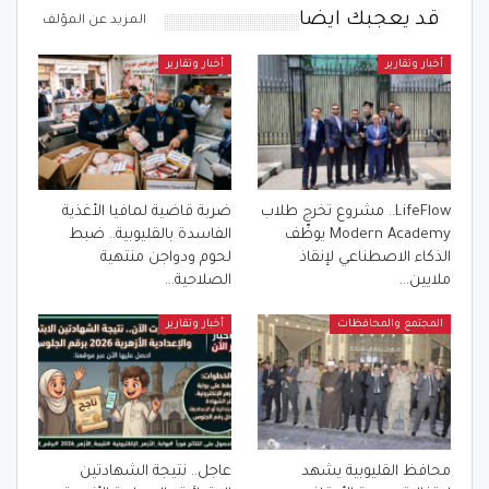
قد يعجبك ايضا
المزيد عن المؤلف
أخبار وتقارير
أخبار وتقارير
LifeFlow.. مشروع تخرج طلاب
ضربة قاضية لمافيا الأغذية
Modern Academy يوظّف
الفاسدة بالقليوبية.. ضبط
الذكاء الاصطناعي لإنقاذ
لحوم ودواجن منتهية
ملايين…
الصلاحية…
المجتمع والمحافظات
أخبار وتقارير
محافظ القليوبية يشهد
عاجل.. نتيجة الشهادتين