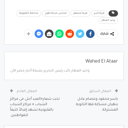
قرية الدير
قرية مشتهر
مجلس مدينة طوخ
محافظ القليوبية
وحيد العطار
شارك
Wahed El Ataar
وحيد العطار نائب رئيس التحرير بشبكة أخبار مصر الأن
المقال السابق
المقال القادم
ياسر محمود وعصام عادل
تحت شعار«العيد أحلى فى مراكز
ينهيان مشكلة قها الثانوية
الشباب » مراكز الشباب
المشتركة .
بالقليوبية تشهد إقبالاً كثيفاً
للمواطنين