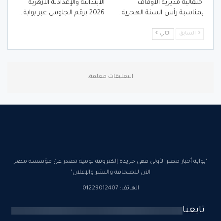
احتفالية مديرية الأوقاف
الابتدائية والإعدادية الأزهرية
بمناسبة رأس السنة الهجرية .
2026 برقم الجلوس عبر بوابة…
السابق
التالي
التعليقات مغلقة.
"بوابة أخبار مصر الأولى فهي جريدة إلكترونية يومية تصدر عن مؤسسة مصر
الآن للصحافة والنشر والإعلان"
الهاتف: 01229012407
تابعنا