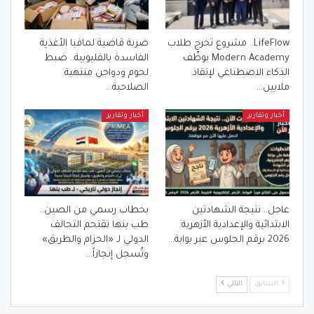
LifeFlow.. مشروع تخرج طلاب
ضربة قاضية لمافيا الأغذية
Modern Academy يوظّف
الفاسدة بالقليوبية.. ضبط
الذكاء الاصطناعي لإنقاذ
لحوم ودواجن منتهية
ملايين…
الصلاحية…
أخبار وتقارير
أخبار وتقارير
عاجل.. نتيجة الشهادتين
بخطاب رسمي من الصين..
الابتدائية والإعدادية الأزهرية
طب بنها تقتحم التحالف
2026 برقم الجلوس عبر بوابة…
الدولي لـ «الحزام والطريق»
وتُسجل إنجازاً…
السابق
التالي